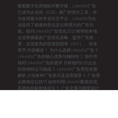
随着数字化营销的不断升级，LinkedIn广告
已成为企业间（B2B）推广的强大工具。作
为全球最大的专业社交平台，LinkedIn为企
业提供了精准的受众定位和强大的广告功
能。纽约LinkedIn广告优化2025将帮助本地
企业掌握最新广告优化策略，提升广告效
果，实现更高的投资回报率（ROI）。 目录
章节 内容概述 1. 为什么选择LinkedIn广告？
LinkedIn广告的核心优势与独特性 2. 纽约市
场对LinkedIn广告的需求 分析纽约B2B企业
的营销特点与挑战 3. LinkedIn广告类型全面
解析 介绍各种广告形式及适用场景 4. 广告受
众精准定位技巧 如何利用LinkedIn数据实现
高效的目标群体定位 5. 广告文案与视觉设计
优化 打造吸引眼球的广告内容与创意 6. A/B
测试与数据分析 通过实验优化广告效果的关
键步骤 7. LinkedIn广告预算管理 高效分配广
告预算以实现最佳回报