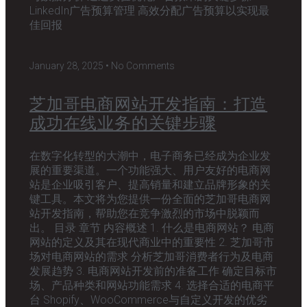
LinkedIn广告预算管理 高效分配广告预算以实现最
佳回报
January 28, 2025
No Comments
芝加哥电商网站开发指南：打造
成功在线业务的关键步骤
在数字化转型的大潮中，电子商务已经成为企业发
展的重要渠道。一个功能强大、用户友好的电商网
站是企业吸引客户、提高销量和建立品牌形象的关
键工具。本文将为您提供一份全面的芝加哥电商网
站开发指南，帮助您在竞争激烈的市场中脱颖而
出。 目录 章节 内容概述 1. 什么是电商网站？ 电商
网站的定义及其在现代商业中的重要性 2. 芝加哥市
场对电商网站的需求 分析芝加哥消费者行为及电商
发展趋势 3. 电商网站开发前的准备工作 确定目标市
场、产品种类和网站功能需求 4. 选择合适的电商平
台 Shopify、WooCommerce与自定义开发的优劣