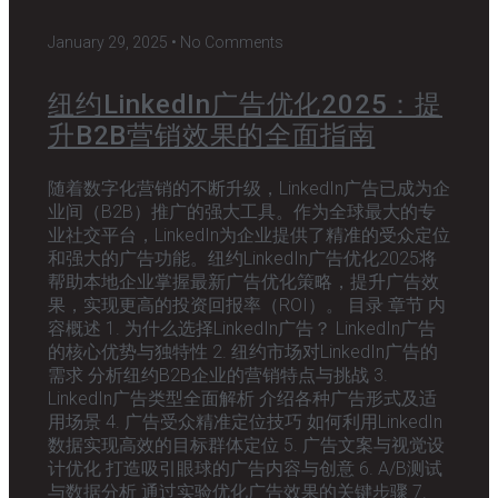
January 29, 2025
No Comments
纽约LinkedIn广告优化2025：提
升B2B营销效果的全面指南
随着数字化营销的不断升级，LinkedIn广告已成为企
业间（B2B）推广的强大工具。作为全球最大的专
业社交平台，LinkedIn为企业提供了精准的受众定位
和强大的广告功能。纽约LinkedIn广告优化2025将
帮助本地企业掌握最新广告优化策略，提升广告效
果，实现更高的投资回报率（ROI）。 目录 章节 内
容概述 1. 为什么选择LinkedIn广告？ LinkedIn广告
的核心优势与独特性 2. 纽约市场对LinkedIn广告的
需求 分析纽约B2B企业的营销特点与挑战 3.
LinkedIn广告类型全面解析 介绍各种广告形式及适
用场景 4. 广告受众精准定位技巧 如何利用LinkedIn
数据实现高效的目标群体定位 5. 广告文案与视觉设
计优化 打造吸引眼球的广告内容与创意 6. A/B测试
与数据分析 通过实验优化广告效果的关键步骤 7.