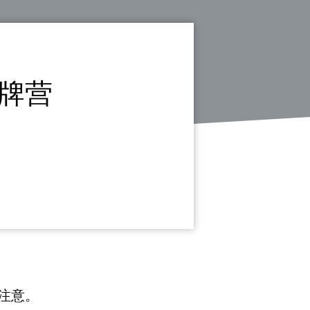
牌营
注意。