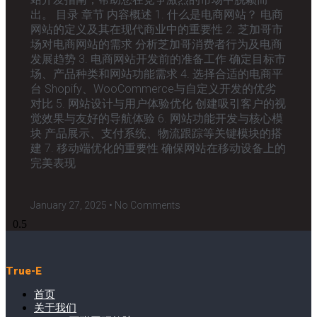
出。 目录 章节 内容概述 1. 什么是电商网站？ 电商
网站的定义及其在现代商业中的重要性 2. 芝加哥市
场对电商网站的需求 分析芝加哥消费者行为及电商
发展趋势 3. 电商网站开发前的准备工作 确定目标市
场、产品种类和网站功能需求 4. 选择合适的电商平
台 Shopify、WooCommerce与自定义开发的优劣
对比 5. 网站设计与用户体验优化 创建吸引客户的视
觉效果与友好的导航体验 6. 网站功能开发与核心模
块 产品展示、支付系统、物流跟踪等关键模块的搭
建 7. 移动端优化的重要性 确保网站在移动设备上的
完美表现
January 27, 2025
No Comments
True-E
首页
关于我们