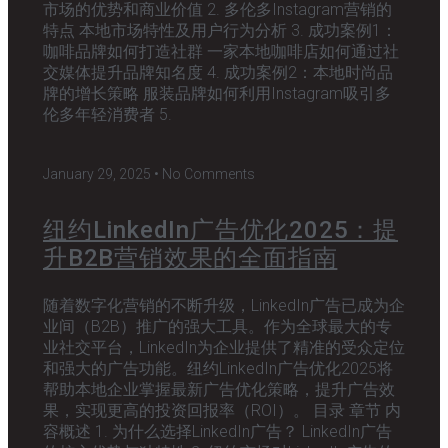
市场的优势和商业价值 2. 多伦多Instagram营销的
特点 本地市场特性及用户行为分析 3. 成功案例1：
咖啡品牌如何打造社群 一家本地咖啡店如何通过社
交媒体提升品牌知名度 4. 成功案例2：本地时尚品
牌的增长策略 服装品牌如何利用Instagram吸引多
伦多年轻消费者 5.
January 29, 2025
No Comments
纽约LinkedIn广告优化2025：提
升B2B营销效果的全面指南
随着数字化营销的不断升级，LinkedIn广告已成为企
业间（B2B）推广的强大工具。作为全球最大的专
业社交平台，LinkedIn为企业提供了精准的受众定位
和强大的广告功能。纽约LinkedIn广告优化2025将
帮助本地企业掌握最新广告优化策略，提升广告效
果，实现更高的投资回报率（ROI）。 目录 章节 内
容概述 1. 为什么选择LinkedIn广告？ LinkedIn广告