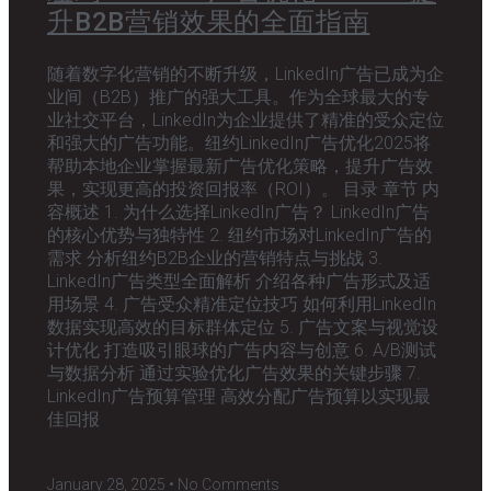
升B2B营销效果的全面指南
随着数字化营销的不断升级，LinkedIn广告已成为企
业间（B2B）推广的强大工具。作为全球最大的专
业社交平台，LinkedIn为企业提供了精准的受众定位
和强大的广告功能。纽约LinkedIn广告优化2025将
帮助本地企业掌握最新广告优化策略，提升广告效
果，实现更高的投资回报率（ROI）。 目录 章节 内
容概述 1. 为什么选择LinkedIn广告？ LinkedIn广告
的核心优势与独特性 2. 纽约市场对LinkedIn广告的
需求 分析纽约B2B企业的营销特点与挑战 3.
LinkedIn广告类型全面解析 介绍各种广告形式及适
用场景 4. 广告受众精准定位技巧 如何利用LinkedIn
数据实现高效的目标群体定位 5. 广告文案与视觉设
计优化 打造吸引眼球的广告内容与创意 6. A/B测试
与数据分析 通过实验优化广告效果的关键步骤 7.
LinkedIn广告预算管理 高效分配广告预算以实现最
佳回报
January 28, 2025
No Comments