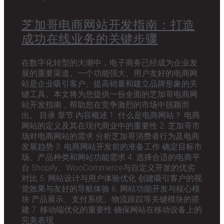
芝加哥电商网站开发指南：打造
成功在线业务的关键步骤
在数字化转型的大潮中，电子商务已经成为企业发
展的重要渠道。一个功能强大、用户友好的电商网
站是企业吸引客户、提高销量和建立品牌形象的关
键工具。本文将为您提供一份全面的芝加哥电商网
站开发指南，帮助您在竞争激烈的市场中脱颖而
出。 目录 章节 内容概述 1. 什么是电商网站？ 电商
网站的定义及其在现代商业中的重要性 2. 芝加哥市
场对电商网站的需求 分析芝加哥消费者行为及电商
发展趋势 3. 电商网站开发前的准备工作 确定目标市
场、产品种类和网站功能需求 4. 选择合适的电商平
台 Shopify、WooCommerce与自定义开发的优劣
对比 5. 网站设计与用户体验优化 创建吸引客户的视
觉效果与友好的导航体验 6. 网站功能开发与核心模
块 产品展示、支付系统、物流跟踪等关键模块的搭
建 7. 移动端优化的重要性 确保网站在移动设备上的
完美表现