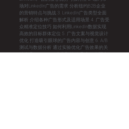
场对LinkedIn广告的需求 分析纽约B2B企业
的营销特点与挑战 3. LinkedIn广告类型全面
解析 介绍各种广告形式及适用场景 4. 广告受
众精准定位技巧 如何利用LinkedIn数据实现
高效的目标群体定位 5. 广告文案与视觉设计
优化 打造吸引眼球的广告内容与创意 6. A/B
测试与数据分析 通过实验优化广告效果的关
键步骤 7. LinkedIn广告预算管理 高效分配广
告预算以实现最佳回报
January 28, 2025
No Comments