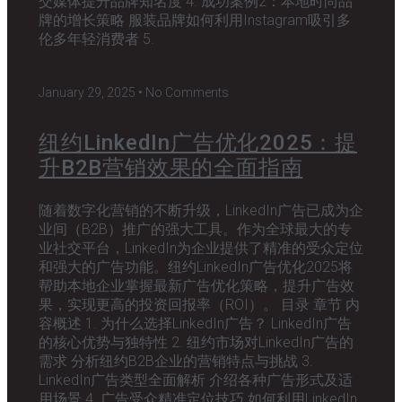
交媒体提升品牌知名度 4. 成功案例2：本地时尚品
牌的增长策略 服装品牌如何利用Instagram吸引多
伦多年轻消费者 5.
January 29, 2025
No Comments
纽约LinkedIn广告优化2025：提
升B2B营销效果的全面指南
随着数字化营销的不断升级，LinkedIn广告已成为企
业间（B2B）推广的强大工具。作为全球最大的专
业社交平台，LinkedIn为企业提供了精准的受众定位
和强大的广告功能。纽约LinkedIn广告优化2025将
帮助本地企业掌握最新广告优化策略，提升广告效
果，实现更高的投资回报率（ROI）。 目录 章节 内
容概述 1. 为什么选择LinkedIn广告？ LinkedIn广告
的核心优势与独特性 2. 纽约市场对LinkedIn广告的
需求 分析纽约B2B企业的营销特点与挑战 3.
LinkedIn广告类型全面解析 介绍各种广告形式及适
用场景 4. 广告受众精准定位技巧 如何利用LinkedIn