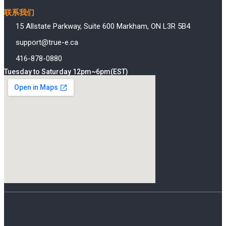
联系我们
15 Allstate Parkway, Suite 600 Markham, ON L3R 5B4
support@true-e.ca
416-878-0880
Tuesday to Saturday 12pm~6pm(EST)