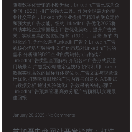
随着数字化营销的不断升级，LinkedIn广告已成为企
业间（B2B）推广的强大工具。作为全球最大的专
业社交平台，LinkedIn为企业提供了精准的受众定位
和强大的广告功能。纽约LinkedIn广告优化2025将
帮助本地企业掌握最新广告优化策略，提升广告效
果，实现更高的投资回报率（ROI）。 目录 章节 内
容概述 1. 为什么选择LinkedIn广告？ LinkedIn广告
的核心优势与独特性 2. 纽约市场对LinkedIn广告的
需求 分析纽约B2B企业的营销特点与挑战 3.
LinkedIn广告类型全面解析 介绍各种广告形式及适
用场景 4. 广告受众精准定位技巧 如何利用LinkedIn
数据实现高效的目标群体定位 5. 广告文案与视觉设
计优化 打造吸引眼球的广告内容与创意 6. A/B测试
与数据分析 通过实验优化广告效果的关键步骤 7.
LinkedIn广告预算管理 高效分配广告预算以实现最
佳回报
January 28, 2025
No Comments
芝加哥电商网站开发指南：打造