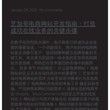
January 28, 2025
No Comments
芝加哥电商网站开发指南：打造
成功在线业务的关键步骤
在数字化转型的大潮中，电子商务已经成为企业发
展的重要渠道。一个功能强大、用户友好的电商网
站是企业吸引客户、提高销量和建立品牌形象的关
键工具。本文将为您提供一份全面的芝加哥电商网
站开发指南，帮助您在竞争激烈的市场中脱颖而
出。 目录 章节 内容概述 1. 什么是电商网站？ 电商
网站的定义及其在现代商业中的重要性 2. 芝加哥市
场对电商网站的需求 分析芝加哥消费者行为及电商
发展趋势 3. 电商网站开发前的准备工作 确定目标市
场、产品种类和网站功能需求 4. 选择合适的电商平
台 Shopify、WooCommerce与自定义开发的优劣
对比 5. 网站设计与用户体验优化 创建吸引客户的视
觉效果与友好的导航体验 6. 网站功能开发与核心模
块 产品展示、支付系统、物流跟踪等关键模块的搭