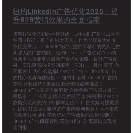
纽约LinkedIn广告优化2025：提
升B2B营销效果的全面指南
随着数字化营销的不断升级，LinkedIn广告已成为企
业间（B2B）推广的强大工具。作为全球最大的专
业社交平台，LinkedIn为企业提供了精准的受众定位
和强大的广告功能。纽约LinkedIn广告优化2025将
帮助本地企业掌握最新广告优化策略，提升广告效
果，实现更高的投资回报率（ROI）。 目录 章节 内
容概述 1. 为什么选择LinkedIn广告？ LinkedIn广告
的核心优势与独特性 2. 纽约市场对LinkedIn广告的
需求 分析纽约B2B企业的营销特点与挑战 3.
LinkedIn广告类型全面解析 介绍各种广告形式及适
用场景 4. 广告受众精准定位技巧 如何利用LinkedIn
数据实现高效的目标群体定位 5. 广告文案与视觉设
计优化 打造吸引眼球的广告内容与创意 6. A/B测试
与数据分析 通过实验优化广告效果的关键步骤 7.
LinkedIn广告预算管理 高效分配广告预算以实现最
佳回报