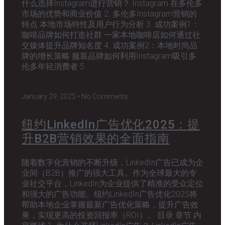
什么选择Instagram进行营销？ Instagram 在多伦多
市场的优势和商业价值 2. 多伦多Instagram营销的
特点 本地市场特性及用户行为分析 3. 成功案例1：
咖啡品牌如何打造社群 一家本地咖啡店如何通过社
交媒体提升品牌知名度 4. 成功案例2：本地时尚品
牌的增长策略 服装品牌如何利用Instagram吸引多
伦多年轻消费者 5.
January 29, 2025
No Comments
纽约LinkedIn广告优化2025：提
升B2B营销效果的全面指南
随着数字化营销的不断升级，LinkedIn广告已成为企
业间（B2B）推广的强大工具。作为全球最大的专
业社交平台，LinkedIn为企业提供了精准的受众定位
和强大的广告功能。纽约LinkedIn广告优化2025将
帮助本地企业掌握最新广告优化策略，提升广告效
果，实现更高的投资回报率（ROI）。 目录 章节 内