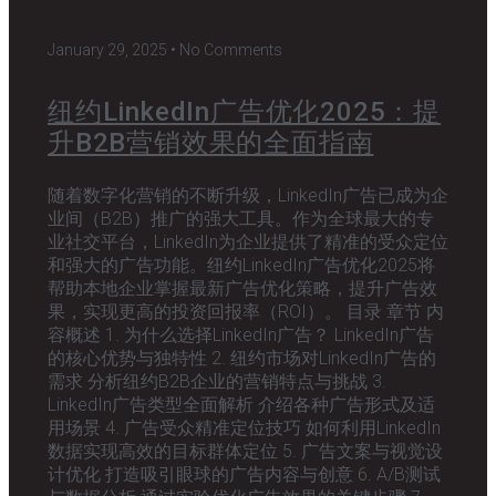
January 29, 2025
No Comments
纽约LinkedIn广告优化2025：提
升B2B营销效果的全面指南
随着数字化营销的不断升级，LinkedIn广告已成为企
业间（B2B）推广的强大工具。作为全球最大的专
业社交平台，LinkedIn为企业提供了精准的受众定位
和强大的广告功能。纽约LinkedIn广告优化2025将
帮助本地企业掌握最新广告优化策略，提升广告效
果，实现更高的投资回报率（ROI）。 目录 章节 内
容概述 1. 为什么选择LinkedIn广告？ LinkedIn广告
的核心优势与独特性 2. 纽约市场对LinkedIn广告的
需求 分析纽约B2B企业的营销特点与挑战 3.
LinkedIn广告类型全面解析 介绍各种广告形式及适
用场景 4. 广告受众精准定位技巧 如何利用LinkedIn
数据实现高效的目标群体定位 5. 广告文案与视觉设
计优化 打造吸引眼球的广告内容与创意 6. A/B测试