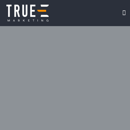
我们
在线课
视频专
TRUE-E 互联网
关于我