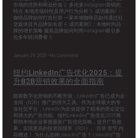
市场的优势和商业价值 2. 多伦多Instagram营销的
特点 本地市场特性及用户行为分析 3. 成功案例1：
咖啡品牌如何打造社群 一家本地咖啡店如何通过社
交媒体提升品牌知名度 4. 成功案例2：本地时尚品
牌的增长策略 服装品牌如何利用Instagram吸引多
伦多年轻消费者 5.
January 29, 2025
No Comments
纽约LinkedIn广告优化2025：提
升B2B营销效果的全面指南
随着数字化营销的不断升级，LinkedIn广告已成为企
业间（B2B）推广的强大工具。作为全球最大的专
业社交平台，LinkedIn为企业提供了精准的受众定位
和强大的广告功能。纽约LinkedIn广告优化2025将
帮助本地企业掌握最新广告优化策略，提升广告效
果，实现更高的投资回报率（ROI）。 目录 章节 内
容概述 1. 为什么选择LinkedIn广告？ LinkedIn广告