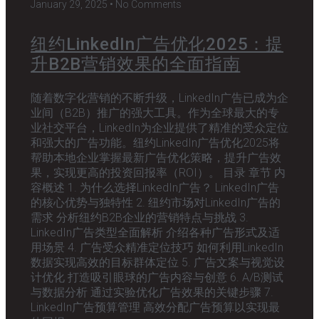
January 29, 2025
No Comments
纽约LinkedIn广告优化2025：提
升B2B营销效果的全面指南
随着数字化营销的不断升级，LinkedIn广告已成为企
业间（B2B）推广的强大工具。作为全球最大的专
业社交平台，LinkedIn为企业提供了精准的受众定位
和强大的广告功能。纽约LinkedIn广告优化2025将
帮助本地企业掌握最新广告优化策略，提升广告效
果，实现更高的投资回报率（ROI）。 目录 章节 内
容概述 1. 为什么选择LinkedIn广告？ LinkedIn广告
的核心优势与独特性 2. 纽约市场对LinkedIn广告的
需求 分析纽约B2B企业的营销特点与挑战 3.
LinkedIn广告类型全面解析 介绍各种广告形式及适
用场景 4. 广告受众精准定位技巧 如何利用LinkedIn
数据实现高效的目标群体定位 5. 广告文案与视觉设
计优化 打造吸引眼球的广告内容与创意 6. A/B测试
与数据分析 通过实验优化广告效果的关键步骤 7.
LinkedIn广告预算管理 高效分配广告预算以实现最