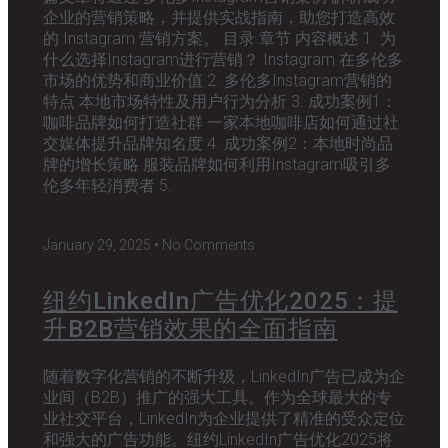
企业的营销策略，并提供实战指南，助您打造高效
的 Instagram 营销方案。 目录 章节 内容概述 1. 为
什么选择Instagram进行营销？ Instagram 在多伦多
市场的优势和商业价值 2. 多伦多Instagram营销的
特点 本地市场特性及用户行为分析 3. 成功案例1：
咖啡品牌如何打造社群 一家本地咖啡店如何通过社
交媒体提升品牌知名度 4. 成功案例2：本地时尚品
牌的增长策略 服装品牌如何利用Instagram吸引多
伦多年轻消费者 5.
January 29, 2025
No Comments
纽约LinkedIn广告优化2025：提
升B2B营销效果的全面指南
随着数字化营销的不断升级，LinkedIn广告已成为企
业间（B2B）推广的强大工具。作为全球最大的专
业社交平台，LinkedIn为企业提供了精准的受众定位
和强大的广告功能。纽约LinkedIn广告优化2025将