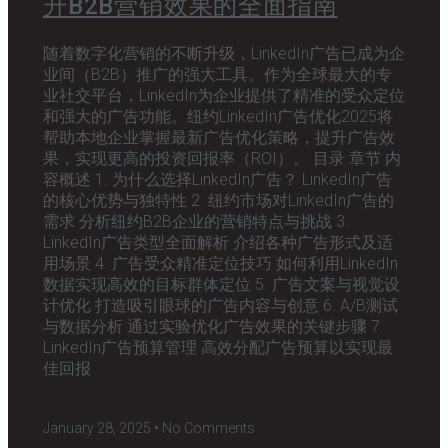
升B2B营销效果的全面指南
随着数字化营销的不断升级，LinkedIn广告已成为企
业间（B2B）推广的强大工具。作为全球最大的专
业社交平台，LinkedIn为企业提供了精准的受众定位
和强大的广告功能。纽约LinkedIn广告优化2025将
帮助本地企业掌握最新广告优化策略，提升广告效
果，实现更高的投资回报率（ROI）。 目录 章节 内
容概述 1. 为什么选择LinkedIn广告？ LinkedIn广告
的核心优势与独特性 2. 纽约市场对LinkedIn广告的
需求 分析纽约B2B企业的营销特点与挑战 3.
LinkedIn广告类型全面解析 介绍各种广告形式及适
用场景 4. 广告受众精准定位技巧 如何利用LinkedIn
数据实现高效的目标群体定位 5. 广告文案与视觉设
计优化 打造吸引眼球的广告内容与创意 6. A/B测试
与数据分析 通过实验优化广告效果的关键步骤 7.
LinkedIn广告预算管理 高效分配广告预算以实现最
佳回报
January 28, 2025
No Comments