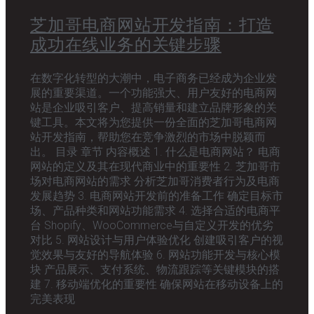
芝加哥电商网站开发指南：打造
成功在线业务的关键步骤
在数字化转型的大潮中，电子商务已经成为企业发
展的重要渠道。一个功能强大、用户友好的电商网
站是企业吸引客户、提高销量和建立品牌形象的关
键工具。本文将为您提供一份全面的芝加哥电商网
站开发指南，帮助您在竞争激烈的市场中脱颖而
出。 目录 章节 内容概述 1. 什么是电商网站？ 电商
网站的定义及其在现代商业中的重要性 2. 芝加哥市
场对电商网站的需求 分析芝加哥消费者行为及电商
发展趋势 3. 电商网站开发前的准备工作 确定目标市
场、产品种类和网站功能需求 4. 选择合适的电商平
台 Shopify、WooCommerce与自定义开发的优劣
对比 5. 网站设计与用户体验优化 创建吸引客户的视
觉效果与友好的导航体验 6. 网站功能开发与核心模
块 产品展示、支付系统、物流跟踪等关键模块的搭
建 7. 移动端优化的重要性 确保网站在移动设备上的
完美表现