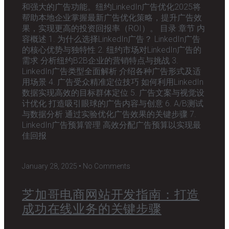
和强大的广告功能。纽约LinkedIn广告优化2025将
帮助本地企业掌握最新广告优化策略，提升广告效
果，实现更高的投资回报率（ROI）。 目录 章节 内
容概述 1. 为什么选择LinkedIn广告？ LinkedIn广告
的核心优势与独特性 2. 纽约市场对LinkedIn广告的
需求 分析纽约B2B企业的营销特点与挑战 3.
LinkedIn广告类型全面解析 介绍各种广告形式及适
用场景 4. 广告受众精准定位技巧 如何利用LinkedIn
数据实现高效的目标群体定位 5. 广告文案与视觉设
计优化 打造吸引眼球的广告内容与创意 6. A/B测试
与数据分析 通过实验优化广告效果的关键步骤 7.
LinkedIn广告预算管理 高效分配广告预算以实现最
佳回报
January 28, 2025
No Comments
芝加哥电商网站开发指南：打造
成功在线业务的关键步骤