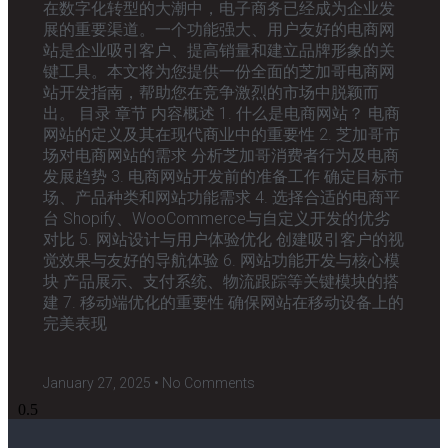
在数字化转型的大潮中，电子商务已经成为企业发
展的重要渠道。一个功能强大、用户友好的电商网
站是企业吸引客户、提高销量和建立品牌形象的关
键工具。本文将为您提供一份全面的芝加哥电商网
站开发指南，帮助您在竞争激烈的市场中脱颖而
出。 目录 章节 内容概述 1. 什么是电商网站？ 电商
网站的定义及其在现代商业中的重要性 2. 芝加哥市
场对电商网站的需求 分析芝加哥消费者行为及电商
发展趋势 3. 电商网站开发前的准备工作 确定目标市
场、产品种类和网站功能需求 4. 选择合适的电商平
台 Shopify、WooCommerce与自定义开发的优劣
对比 5. 网站设计与用户体验优化 创建吸引客户的视
觉效果与友好的导航体验 6. 网站功能开发与核心模
块 产品展示、支付系统、物流跟踪等关键模块的搭
建 7. 移动端优化的重要性 确保网站在移动设备上的
完美表现
January 27, 2025
No Comments