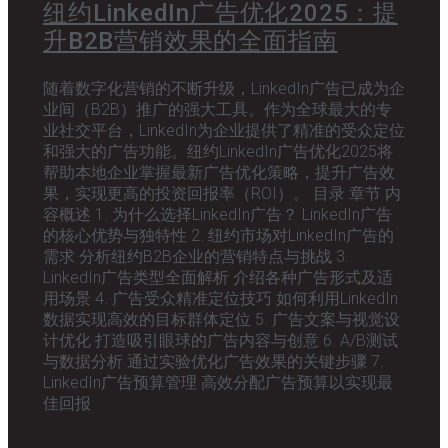
纽约LinkedIn广告优化2025：提
升B2B营销效果的全面指南
随着数字化营销的不断升级，LinkedIn广告已成为企
业间（B2B）推广的强大工具。作为全球最大的专
业社交平台，LinkedIn为企业提供了精准的受众定位
和强大的广告功能。纽约LinkedIn广告优化2025将
帮助本地企业掌握最新广告优化策略，提升广告效
果，实现更高的投资回报率（ROI）。 目录 章节 内
容概述 1. 为什么选择LinkedIn广告？ LinkedIn广告
的核心优势与独特性 2. 纽约市场对LinkedIn广告的
需求 分析纽约B2B企业的营销特点与挑战 3.
LinkedIn广告类型全面解析 介绍各种广告形式及适
用场景 4. 广告受众精准定位技巧 如何利用LinkedIn
数据实现高效的目标群体定位 5. 广告文案与视觉设
计优化 打造吸引眼球的广告内容与创意 6. A/B测试
与数据分析 通过实验优化广告效果的关键步骤 7.
LinkedIn广告预算管理 高效分配广告预算以实现最
佳回报