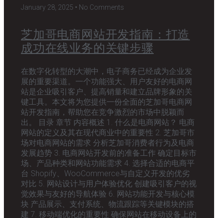
January 28, 2025
No Comments
芝加哥电商网站开发指南：打造
成功在线业务的关键步骤
在数字化转型的大潮中，电子商务已经成为企业发
展的重要渠道。一个功能强大、用户友好的电商网
站是企业吸引客户、提高销量和建立品牌形象的关
键工具。本文将为您提供一份全面的芝加哥电商网
站开发指南，帮助您在竞争激烈的市场中脱颖而
出。 目录 章节 内容概述 1. 什么是电商网站？ 电商
网站的定义及其在现代商业中的重要性 2. 芝加哥市
场对电商网站的需求 分析芝加哥消费者行为及电商
发展趋势 3. 电商网站开发前的准备工作 确定目标市
场、产品种类和网站功能需求 4. 选择合适的电商平
台 Shopify、WooCommerce与自定义开发的优劣
对比 5. 网站设计与用户体验优化 创建吸引客户的视
觉效果与友好的导航体验 6. 网站功能开发与核心模
块 产品展示、支付系统、物流跟踪等关键模块的搭
建 7. 移动端优化的重要性 确保网站在移动设备上的