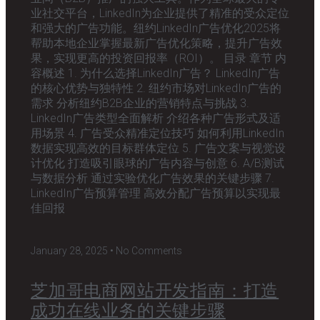
业社交平台，LinkedIn为企业提供了精准的受众定位
和强大的广告功能。纽约LinkedIn广告优化2025将
帮助本地企业掌握最新广告优化策略，提升广告效
果，实现更高的投资回报率（ROI）。 目录 章节 内
容概述 1. 为什么选择LinkedIn广告？ LinkedIn广告
的核心优势与独特性 2. 纽约市场对LinkedIn广告的
需求 分析纽约B2B企业的营销特点与挑战 3.
LinkedIn广告类型全面解析 介绍各种广告形式及适
用场景 4. 广告受众精准定位技巧 如何利用LinkedIn
数据实现高效的目标群体定位 5. 广告文案与视觉设
计优化 打造吸引眼球的广告内容与创意 6. A/B测试
与数据分析 通过实验优化广告效果的关键步骤 7.
LinkedIn广告预算管理 高效分配广告预算以实现最
佳回报
January 28, 2025
No Comments
芝加哥电商网站开发指南：打造
成功在线业务的关键步骤