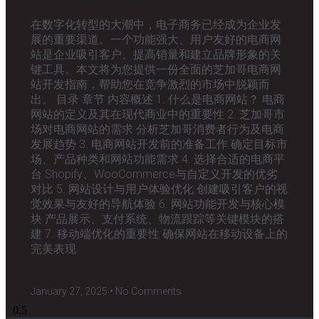
在数字化转型的大潮中，电子商务已经成为企业发
展的重要渠道。一个功能强大、用户友好的电商网
站是企业吸引客户、提高销量和建立品牌形象的关
键工具。本文将为您提供一份全面的芝加哥电商网
站开发指南，帮助您在竞争激烈的市场中脱颖而
出。 目录 章节 内容概述 1. 什么是电商网站？ 电商
网站的定义及其在现代商业中的重要性 2. 芝加哥市
场对电商网站的需求 分析芝加哥消费者行为及电商
发展趋势 3. 电商网站开发前的准备工作 确定目标市
场、产品种类和网站功能需求 4. 选择合适的电商平
台 Shopify、WooCommerce与自定义开发的优劣
对比 5. 网站设计与用户体验优化 创建吸引客户的视
觉效果与友好的导航体验 6. 网站功能开发与核心模
块 产品展示、支付系统、物流跟踪等关键模块的搭
建 7. 移动端优化的重要性 确保网站在移动设备上的
完美表现
January 27, 2025
No Comments