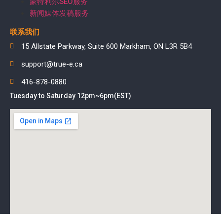
蒙特利尔SEO服务
新闻媒体发稿服务
联系我们
15 Allstate Parkway, Suite 600 Markham, ON L3R 5B4
support@true-e.ca
416-878-0880
Tuesday to Saturday 12pm~6pm(EST)