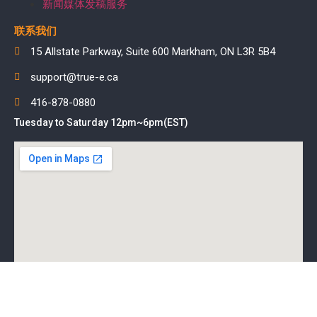
新闻媒体发稿服务
联系我们
15 Allstate Parkway, Suite 600 Markham, ON L3R 5B4
support@true-e.ca
416-878-0880
Tuesday to Saturday 12pm~6pm(EST)