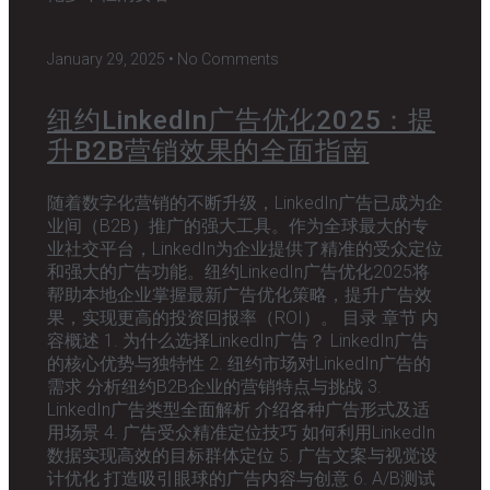
January 29, 2025
No Comments
纽约LinkedIn广告优化2025：提
升B2B营销效果的全面指南
随着数字化营销的不断升级，LinkedIn广告已成为企
业间（B2B）推广的强大工具。作为全球最大的专
业社交平台，LinkedIn为企业提供了精准的受众定位
和强大的广告功能。纽约LinkedIn广告优化2025将
帮助本地企业掌握最新广告优化策略，提升广告效
果，实现更高的投资回报率（ROI）。 目录 章节 内
容概述 1. 为什么选择LinkedIn广告？ LinkedIn广告
的核心优势与独特性 2. 纽约市场对LinkedIn广告的
需求 分析纽约B2B企业的营销特点与挑战 3.
LinkedIn广告类型全面解析 介绍各种广告形式及适
用场景 4. 广告受众精准定位技巧 如何利用LinkedIn
数据实现高效的目标群体定位 5. 广告文案与视觉设
计优化 打造吸引眼球的广告内容与创意 6. A/B测试