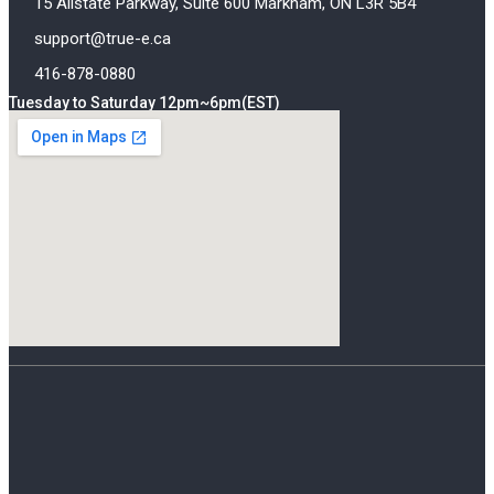
15 Allstate Parkway, Suite 600 Markham, ON L3R 5B4
support@true-e.ca
416-878-0880
Tuesday to Saturday 12pm~6pm(EST)