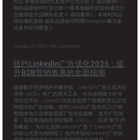
特点 本地市场特性及用户行为分析 3. 成功案例1：
咖啡品牌如何打造社群 一家本地咖啡店如何通过社
交媒体提升品牌知名度 4. 成功案例2：本地时尚品
牌的增长策略 服装品牌如何利用Instagram吸引多
伦多年轻消费者 5.
January 29, 2025
No Comments
纽约LinkedIn广告优化2025：提
升B2B营销效果的全面指南
随着数字化营销的不断升级，LinkedIn广告已成为企
业间（B2B）推广的强大工具。作为全球最大的专
业社交平台，LinkedIn为企业提供了精准的受众定位
和强大的广告功能。纽约LinkedIn广告优化2025将
帮助本地企业掌握最新广告优化策略，提升广告效
果，实现更高的投资回报率（ROI）。 目录 章节 内
容概述 1. 为什么选择LinkedIn广告？ LinkedIn广告
的核心优势与独特性 2. 纽约市场对LinkedIn广告的
需求 分析纽约B2B企业的营销特点与挑战 3.