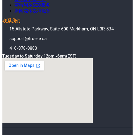
蒙特利尔SEO服务
新闻媒体发稿服务
联系我们
15 Allstate Parkway, Suite 600 Markham, ON L3R 5B4
support@true-e.ca
416-878-0880
Tuesday to Saturday 12pm~6pm(EST)