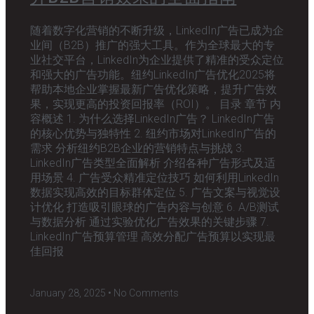
随着数字化营销的不断升级，LinkedIn广告已成为企
业间（B2B）推广的强大工具。作为全球最大的专
业社交平台，LinkedIn为企业提供了精准的受众定位
和强大的广告功能。纽约LinkedIn广告优化2025将
帮助本地企业掌握最新广告优化策略，提升广告效
果，实现更高的投资回报率（ROI）。 目录 章节 内
容概述 1. 为什么选择LinkedIn广告？ LinkedIn广告
的核心优势与独特性 2. 纽约市场对LinkedIn广告的
需求 分析纽约B2B企业的营销特点与挑战 3.
LinkedIn广告类型全面解析 介绍各种广告形式及适
用场景 4. 广告受众精准定位技巧 如何利用LinkedIn
数据实现高效的目标群体定位 5. 广告文案与视觉设
计优化 打造吸引眼球的广告内容与创意 6. A/B测试
与数据分析 通过实验优化广告效果的关键步骤 7.
LinkedIn广告预算管理 高效分配广告预算以实现最
佳回报
January 28, 2025
No Comments