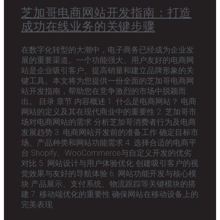
芝加哥电商网站开发指南：打造
成功在线业务的关键步骤
在数字化转型的大潮中，电子商务已经成为企业发
展的重要渠道。一个功能强大、用户友好的电商网
站是企业吸引客户、提高销量和建立品牌形象的关
键工具。本文将为您提供一份全面的芝加哥电商网
站开发指南，帮助您在竞争激烈的市场中脱颖而
出。 目录 章节 内容概述 1. 什么是电商网站？ 电商
网站的定义及其在现代商业中的重要性 2. 芝加哥市
场对电商网站的需求 分析芝加哥消费者行为及电商
发展趋势 3. 电商网站开发前的准备工作 确定目标市
场、产品种类和网站功能需求 4. 选择合适的电商平
台 Shopify、WooCommerce与自定义开发的优劣
对比 5. 网站设计与用户体验优化 创建吸引客户的视
觉效果与友好的导航体验 6. 网站功能开发与核心模
块 产品展示、支付系统、物流跟踪等关键模块的搭
建 7. 移动端优化的重要性 确保网站在移动设备上的
完美表现