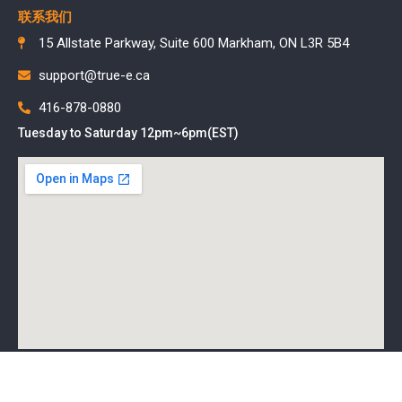
联系我们
15 Allstate Parkway, Suite 600 Markham, ON L3R 5B4
support@true-e.ca
416-878-0880
Tuesday to Saturday 12pm~6pm(EST)