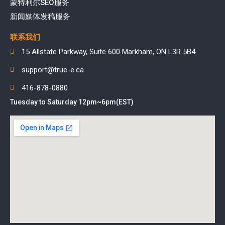
蒙特利尔SEO服务
新闻媒体发稿服务
联系我们
15 Allstate Parkway, Suite 600 Markham, ON L3R 5B4
support@true-e.ca
416-878-0880
Tuesday to Saturday 12pm~6pm(EST)