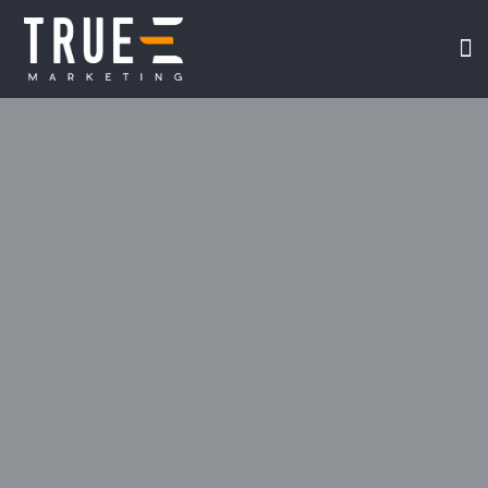
我们
在线课
视频专
TRUE-E 互联网
关于我