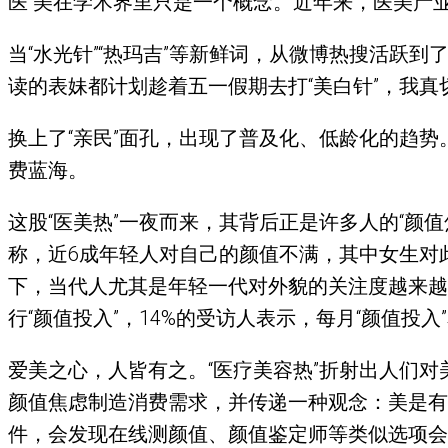
医 美在学术界里只是一个概念。近年来，医美产
当“水光针”“热玛吉”等新鲜词，从微博热搜活跃
读的表妹都计划趁着五一假期去打“美白针”，我
换上了“亲民”面孔，出现了普及化、低龄化的趋势
费蓝海。
这股“医美热”一夜而来，其背后正是许多人的“颜值
称，近6成年轻人对自己的颜值不满，其中女生对此
下，当代人尤其是年轻一代对外貌的关注度越来越高
行“颜值投入”，14%的受访人表示，每月“颜值投入
爱美之心，人皆有之。“医疗美容热”折射出人们
颜值焦虑制造消费需求，并传递一种观念：美是有
件，会发现在线测颜值、颜值鉴定师等类似选项会