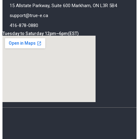
15 Allstate Parkway, Suite 600 Markham, ON L3R 5B4
support@true-e.ca
416-878-0880
Tuesday to Saturday 12pm~6pm(EST)