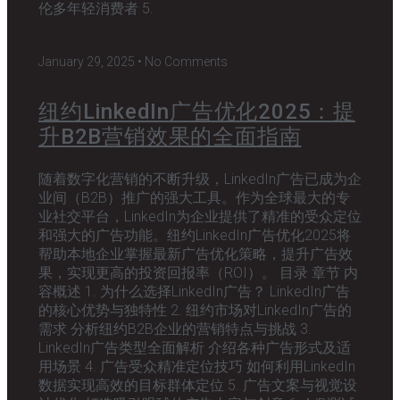
伦多年轻消费者 5.
January 29, 2025
No Comments
纽约LinkedIn广告优化2025：提
升B2B营销效果的全面指南
随着数字化营销的不断升级，LinkedIn广告已成为企
业间（B2B）推广的强大工具。作为全球最大的专
业社交平台，LinkedIn为企业提供了精准的受众定位
和强大的广告功能。纽约LinkedIn广告优化2025将
帮助本地企业掌握最新广告优化策略，提升广告效
果，实现更高的投资回报率（ROI）。 目录 章节 内
容概述 1. 为什么选择LinkedIn广告？ LinkedIn广告
的核心优势与独特性 2. 纽约市场对LinkedIn广告的
需求 分析纽约B2B企业的营销特点与挑战 3.
LinkedIn广告类型全面解析 介绍各种广告形式及适
用场景 4. 广告受众精准定位技巧 如何利用LinkedIn
数据实现高效的目标群体定位 5. 广告文案与视觉设