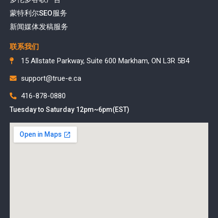
蒙特利尔SEO服务
新闻媒体发稿服务
联系我们
15 Allstate Parkway, Suite 600 Markham, ON L3R 5B4
support@true-e.ca
416-878-0880
Tuesday to Saturday 12pm~6pm(EST)