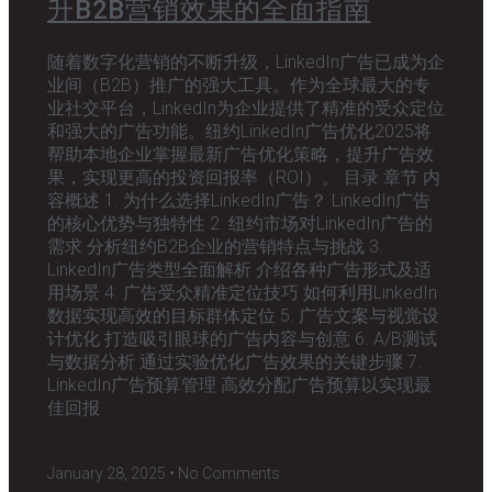
升B2B营销效果的全面指南
随着数字化营销的不断升级，LinkedIn广告已成为企
业间（B2B）推广的强大工具。作为全球最大的专
业社交平台，LinkedIn为企业提供了精准的受众定位
和强大的广告功能。纽约LinkedIn广告优化2025将
帮助本地企业掌握最新广告优化策略，提升广告效
果，实现更高的投资回报率（ROI）。 目录 章节 内
容概述 1. 为什么选择LinkedIn广告？ LinkedIn广告
的核心优势与独特性 2. 纽约市场对LinkedIn广告的
需求 分析纽约B2B企业的营销特点与挑战 3.
LinkedIn广告类型全面解析 介绍各种广告形式及适
用场景 4. 广告受众精准定位技巧 如何利用LinkedIn
数据实现高效的目标群体定位 5. 广告文案与视觉设
计优化 打造吸引眼球的广告内容与创意 6. A/B测试
与数据分析 通过实验优化广告效果的关键步骤 7.
LinkedIn广告预算管理 高效分配广告预算以实现最
佳回报
January 28, 2025
No Comments