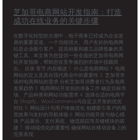
芝加哥电商网站开发指南：打造
成功在线业务的关键步骤
在数字化转型的大潮中，电子商务已经成为企业发
展的重要渠道。一个功能强大、用户友好的电商网
站是企业吸引客户、提高销量和建立品牌形象的关
键工具。本文将为您提供一份全面的芝加哥电商网
站开发指南，帮助您在竞争激烈的市场中脱颖而
出。 目录 章节 内容概述 1. 什么是电商网站？ 电商
网站的定义及其在现代商业中的重要性 2. 芝加哥市
场对电商网站的需求 分析芝加哥消费者行为及电商
发展趋势 3. 电商网站开发前的准备工作 确定目标市
场、产品种类和网站功能需求 4. 选择合适的电商平
台 Shopify、WooCommerce与自定义开发的优劣
对比 5. 网站设计与用户体验优化 创建吸引客户的视
觉效果与友好的导航体验 6. 网站功能开发与核心模
块 产品展示、支付系统、物流跟踪等关键模块的搭
建 7. 移动端优化的重要性 确保网站在移动设备上的
完美表现