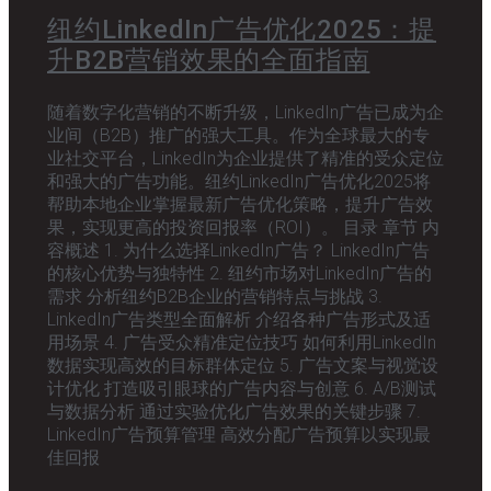
纽约LinkedIn广告优化2025：提
升B2B营销效果的全面指南
随着数字化营销的不断升级，LinkedIn广告已成为企
业间（B2B）推广的强大工具。作为全球最大的专
业社交平台，LinkedIn为企业提供了精准的受众定位
和强大的广告功能。纽约LinkedIn广告优化2025将
帮助本地企业掌握最新广告优化策略，提升广告效
果，实现更高的投资回报率（ROI）。 目录 章节 内
容概述 1. 为什么选择LinkedIn广告？ LinkedIn广告
的核心优势与独特性 2. 纽约市场对LinkedIn广告的
需求 分析纽约B2B企业的营销特点与挑战 3.
LinkedIn广告类型全面解析 介绍各种广告形式及适
用场景 4. 广告受众精准定位技巧 如何利用LinkedIn
数据实现高效的目标群体定位 5. 广告文案与视觉设
计优化 打造吸引眼球的广告内容与创意 6. A/B测试
与数据分析 通过实验优化广告效果的关键步骤 7.
LinkedIn广告预算管理 高效分配广告预算以实现最
佳回报