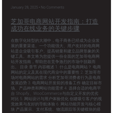
January 28, 2025
No Comments
芝加哥电商网站开发指南：打造
成功在线业务的关键步骤
在数字化转型的大潮中，电子商务已经成为企业发
展的重要渠道。一个功能强大、用户友好的电商网
站是企业吸引客户、提高销量和建立品牌形象的关
键工具。本文将为您提供一份全面的芝加哥电商网
站开发指南，帮助您在竞争激烈的市场中脱颖而
出。 目录 章节 内容概述 1. 什么是电商网站？ 电商
网站的定义及其在现代商业中的重要性 2. 芝加哥市
场对电商网站的需求 分析芝加哥消费者行为及电商
发展趋势 3. 电商网站开发前的准备工作 确定目标市
场、产品种类和网站功能需求 4. 选择合适的电商平
台 Shopify、WooCommerce与自定义开发的优劣
对比 5. 网站设计与用户体验优化 创建吸引客户的视
觉效果与友好的导航体验 6. 网站功能开发与核心模
块 产品展示、支付系统、物流跟踪等关键模块的搭