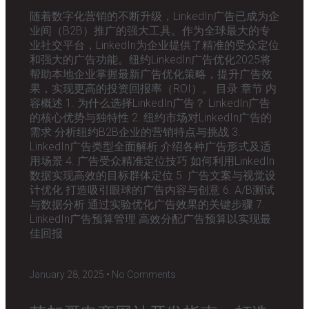
随着数字化营销的不断升级，LinkedIn广告已成为企
业间（B2B）推广的强大工具。作为全球最大的专
业社交平台，LinkedIn为企业提供了精准的受众定位
和强大的广告功能。纽约LinkedIn广告优化2025将
帮助本地企业掌握最新广告优化策略，提升广告效
果，实现更高的投资回报率（ROI）。 目录 章节 内
容概述 1. 为什么选择LinkedIn广告？ LinkedIn广告
的核心优势与独特性 2. 纽约市场对LinkedIn广告的
需求 分析纽约B2B企业的营销特点与挑战 3.
LinkedIn广告类型全面解析 介绍各种广告形式及适
用场景 4. 广告受众精准定位技巧 如何利用LinkedIn
数据实现高效的目标群体定位 5. 广告文案与视觉设
计优化 打造吸引眼球的广告内容与创意 6. A/B测试
与数据分析 通过实验优化广告效果的关键步骤 7.
LinkedIn广告预算管理 高效分配广告预算以实现最
佳回报
January 28, 2025
No Comments