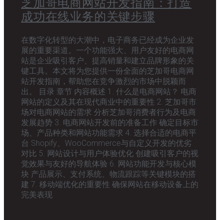
芝加哥电商网站开发指南：打造
成功在线业务的关键步骤
在数字化转型的大潮中，电子商务已经成为企业发
展的重要渠道。一个功能强大、用户友好的电商网
站是企业吸引客户、提高销量和建立品牌形象的关
键工具。本文将为您提供一份全面的芝加哥电商网
站开发指南，帮助您在竞争激烈的市场中脱颖而
出。 目录 章节 内容概述 1. 什么是电商网站？ 电商
网站的定义及其在现代商业中的重要性 2. 芝加哥市
场对电商网站的需求 分析芝加哥消费者行为及电商
发展趋势 3. 电商网站开发前的准备工作 确定目标市
场、产品种类和网站功能需求 4. 选择合适的电商平
台 Shopify、WooCommerce与自定义开发的优劣
对比 5. 网站设计与用户体验优化 创建吸引客户的视
觉效果与友好的导航体验 6. 网站功能开发与核心模
块 产品展示、支付系统、物流跟踪等关键模块的搭
建 7. 移动端优化的重要性 确保网站在移动设备上的
完美表现